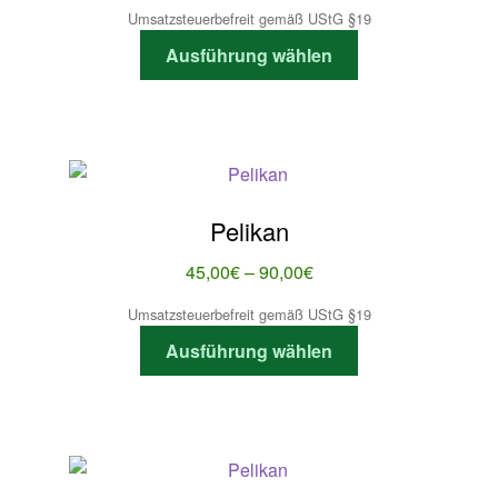
45,00€
Umsatzsteuerbefreit gemäß UStG §19
der
bis
Dieses
Produktseite
Ausführung wählen
90,00€
Produkt
gewählt
weist
werden
mehrere
Varianten
auf.
Die
Pelikan
Optionen
können
Preisspanne:
45,00
€
–
90,00
€
auf
45,00€
Umsatzsteuerbefreit gemäß UStG §19
der
bis
Dieses
Produktseite
Ausführung wählen
90,00€
Produkt
gewählt
weist
werden
mehrere
Varianten
auf.