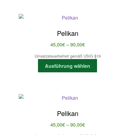
werden
mehrere
Varianten
auf.
Die
Pelikan
Optionen
können
Preisspanne:
45,00
€
–
90,00
€
auf
45,00€
Umsatzsteuerbefreit gemäß UStG §19
der
bis
Dieses
Produktseite
Ausführung wählen
90,00€
Produkt
gewählt
weist
werden
mehrere
Varianten
auf.
Die
Pelikan
Optionen
können
Preisspanne:
45,00
€
–
90,00
€
auf
45,00€