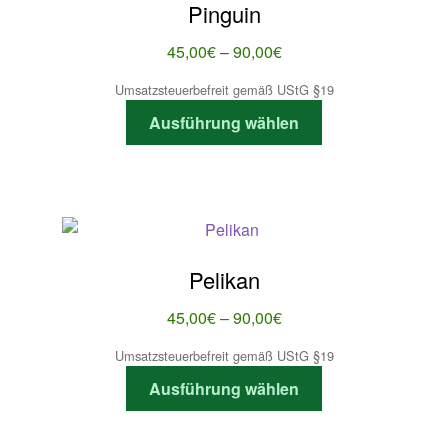
Pinguin
ÜBER
Preisspanne:
45,00
€
–
90,00
€
45,00€
Umsatzsteuerbefreit gemäß UStG §19
bis
Dieses
Ausführung wählen
90,00€
Produkt
weist
mehrere
Varianten
auf.
Die
Pelikan
Optionen
können
Preisspanne:
45,00
€
–
90,00
€
auf
45,00€
Umsatzsteuerbefreit gemäß UStG §19
der
bis
Dieses
Produktseite
Ausführung wählen
90,00€
Produkt
gewählt
weist
werden