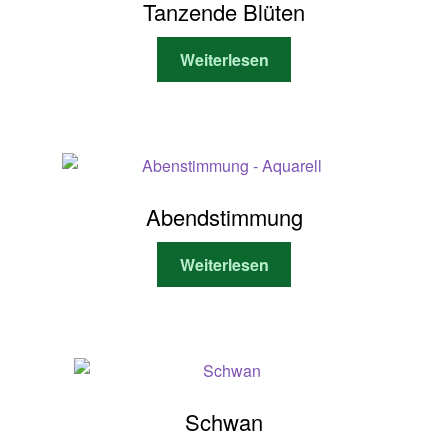
Tanzende Blüten
Optionen
können
Weiterlesen
auf
der
Produktseite
gewählt
werden
Abendstimmung
Weiterlesen
Schwan