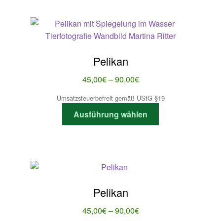
mehrere
Varianten
auf.
Die
Optionen
Pelikan
können
auf
Preisspanne:
45,00
€
–
90,00
€
der
45,00€
Umsatzsteuerbefreit gemäß UStG §19
Produktseite
bis
Dieses
gewählt
Ausführung wählen
90,00€
Produkt
werden
weist
mehrere
Varianten
auf.
Die
Pelikan
Optionen
können
Preisspanne:
45,00
€
–
90,00
€
auf