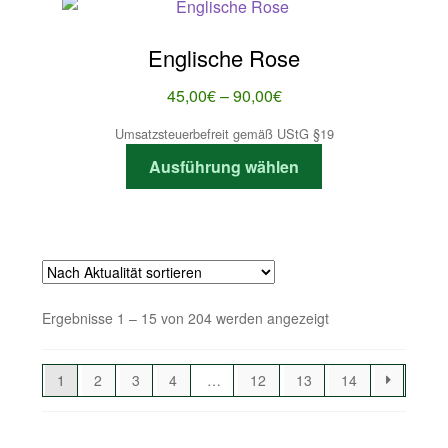
auf.
Die
Englische Rose
Optionen
können
Preisspanne:
45,00
€
–
90,00
€
auf
45,00€
Umsatzsteuerbefreit gemäß UStG §19
der
bis
Dieses
Produktseite
Ausführung wählen
90,00€
Produkt
gewählt
weist
werden
mehrere
Varianten
auf.
Die
Nach
Ergebnisse 1 – 15 von 204 werden angezeigt
Optionen
Aktualität
können
sortiert
auf
1
2
3
4
…
12
13
14
der
Produktseite