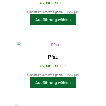
Preisspanne:
45,00
€
–
90,00
€
45,00€
Umsatzsteuerbefreit gemäß UStG §19
bis
Dieses
Ausführung wählen
90,00€
Produkt
weist
mehrere
Varianten
auf.
Die
Pfau
Optionen
können
Preisspanne:
45,00
€
–
90,00
€
auf
45,00€
Umsatzsteuerbefreit gemäß UStG §19
der
bis
Dieses
Produktseite
Ausführung wählen
90,00€
Produkt
gewählt
weist
werden
mehrere
Varianten