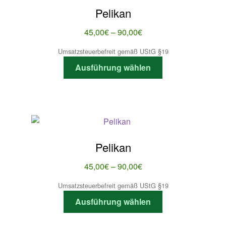
Die
Pelikan
Optionen
können
Preisspanne:
45,00
€
–
90,00
€
auf
45,00€
Umsatzsteuerbefreit gemäß UStG §19
der
bis
Dieses
Produktseite
Ausführung wählen
90,00€
Produkt
gewählt
weist
werden
mehrere
Varianten
auf.
Die
Pelikan
Optionen
können
Preisspanne:
45,00
€
–
90,00
€
auf
45,00€
Umsatzsteuerbefreit gemäß UStG §19
der
bis
Dieses
Produktseite
Ausführung wählen
90,00€
Produkt
gewählt
weist