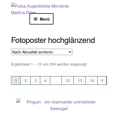
Zur
Zum
Start
Produkt Ausführungen
Fotoposter
Navigation
Inhalt
hochglänzend
springen
springen
Menü
NATURFOTOGRAFIE
Fotoposter hochglänzend
KOLLEKTION
KALENDER
Nach
Ergebnisse 1 – 15 von 204 werden angezeigt
Aktualität
KARTEN
sortiert
1
2
3
4
…
12
13
14
SHOOTING
AUSSTELLUNGEN
BLOG