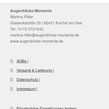
gewählt
werden
Augenblicke-Moments
Martina Ritter
Graseckstraße 35 | 82431 Kochel am See
Tel.: 0172-3721642
martina.ritter@augenblicke-moments.de
www.augenblicke-moments.de
AGBs |
Versand & Lieferung |
Datenschutz |
Impressum |
Privatsphäre-Einstellungen ändern