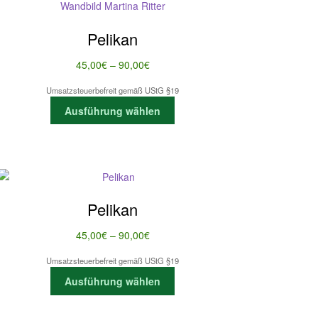
Pelikan
Preisspanne:
45,00
€
–
90,00
€
45,00€
Umsatzsteuerbefreit gemäß UStG §19
bis
Dieses
Ausführung wählen
90,00€
Produkt
weist
mehrere
Varianten
auf.
Die
Pelikan
Optionen
können
Preisspanne:
45,00
€
–
90,00
€
auf
45,00€
der
Umsatzsteuerbefreit gemäß UStG §19
bis
Dieses
Produktseite
Ausführung wählen
90,00€
Produkt
gewählt
weist
werden