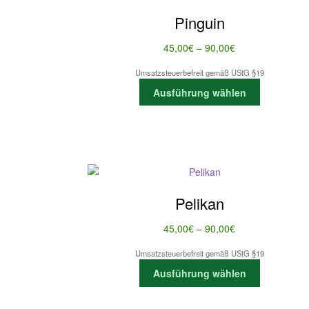
Pinguin
Preisspanne:
45,00
€
–
90,00
€
45,00€
Umsatzsteuerbefreit gemäß UStG §19
bis
Dieses
Ausführung wählen
90,00€
Produkt
weist
mehrere
Varianten
auf.
Die
Optionen
Pelikan
können
auf
Preisspanne:
45,00
€
–
90,00
€
der
45,00€
Produktsei
Umsatzsteuerbefreit gemäß UStG §19
bis
Dieses
gewählt
Ausführung wählen
90,00€
Produkt
werden
weist