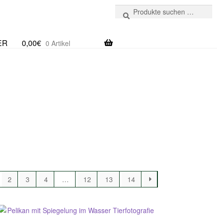
Suchen
Suchen
nach:
ER
0,00
€
0 Artikel
2
3
4
…
12
13
14