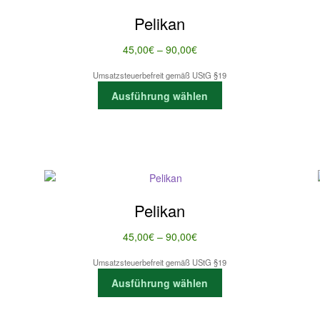
Pelikan
Preisspanne:
45,00
€
–
90,00
€
45,00€
Umsatzsteuerbefreit gemäß UStG §19
bis
Dieses
Ausführung wählen
90,00€
Produkt
weist
mehrere
Varianten
auf.
Die
Optionen
Pelikan
können
auf
Preisspanne:
45,00
€
–
90,00
€
der
45,00€
te
Produktseite
Umsatzsteuerbefreit gemäß UStG §19
bis
Dieses
gewählt
Ausführung wählen
90,00€
Produkt
werden
weist