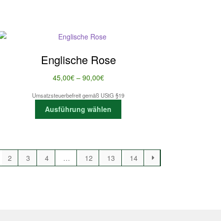
werden
Englische Rose
Preisspanne:
45,00
€
–
90,00
€
45,00€
Umsatzsteuerbefreit gemäß UStG §19
bis
Dieses
Ausführung wählen
90,00€
Produkt
weist
mehrere
Varianten
2
3
4
…
12
13
14
auf.
Die
Optionen
können
auf
der