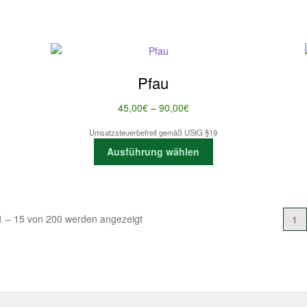
werden
Pfau
Preisspanne:
45,00
€
–
90,00
€
45,00€
Umsatzsteuerbefreit gemäß UStG §19
bis
Dieses
te
Ausführung wählen
90,00€
Produkt
weist
mehrere
Varianten
Nach
1 – 15 von 200 werden angezeigt
1
auf.
Aktualität
Die
sortiert
Optionen
können
auf
der