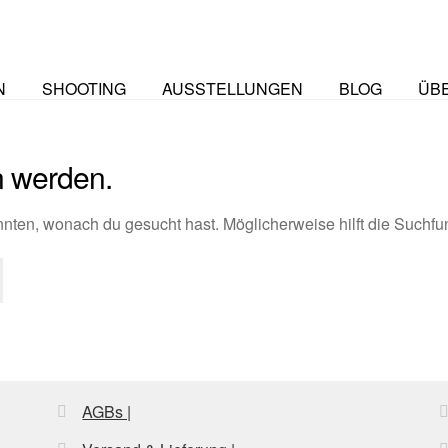
“
N
SHOOTING
AUSSTELLUNGEN
BLOG
ÜB
n werden.
onnten, wonach du gesucht hast. Möglicherweise hilft die Suchfu
AGBs |