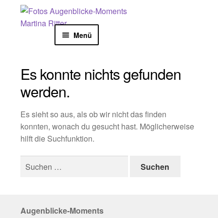
Zur
Zum
Start
Beiträge verschlagwortet mit „Tölzer
Navigation
Inhalt
Herbstzauber“
springen
springen
Menü
NATURFOTOGRAFIE
Es konnte nichts gefunden
KOLLEKTION
werden.
KALENDER
Es sieht so aus, als ob wir nicht das finden
konnten, wonach du gesucht hast. Möglicherweise
KARTEN
hilft die Suchfunktion.
Suchen
SHOOTING
nach:
AUSSTELLUNGEN
Augenblicke-Moments
BLOG