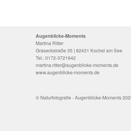
mehrere
Varianten
auf.
Die
Optionen
Augenblicke-Moments
können
auf
Martina Ritter
der
Graseckstraße 35 | 82431 Kochel am See
Produktsei
Tel.: 0172-3721642
gewählt
martina.ritter@augenblicke-moments.de
werden
www.augenblicke-moments.de
© Naturfotografie - Augenblicke-Moments 202