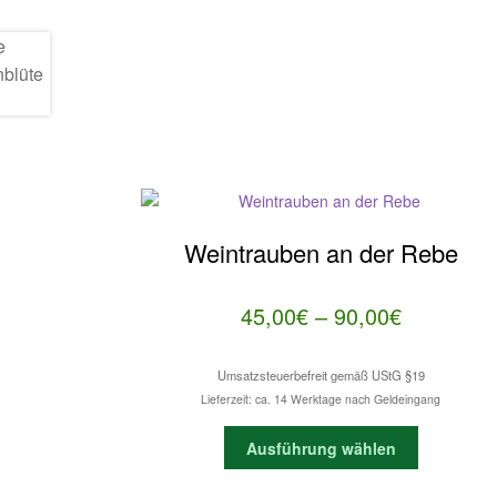
Weintrauben an der Rebe
Preisspan
45,00
€
–
90,00
€
45,00€
Umsatzsteuerbefreit gemäß UStG §19
bis
Lieferzeit: ca. 14 Werktage nach Geldeingang
90,00€
Dieses
Ausführung wählen
Produkt
weist