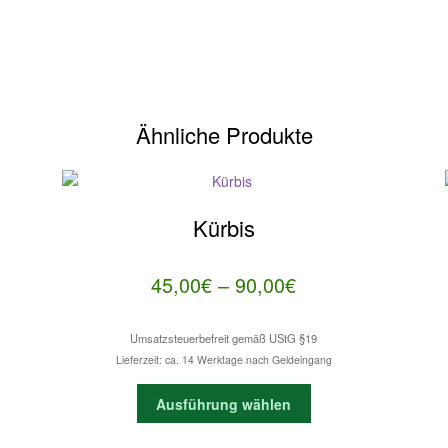
Ähnliche Produkte
Kürbis
ne:
Preisspanne:
45,00
€
–
90,00
€
45,00€
Umsatzsteuerbefreit gemäß UStG §19
bis
Lieferzeit: ca. 14 Werktage nach Geldeingang
90,00€
Dieses
Ausführung wählen
Produkt
weist