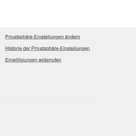
mehrere
Varianten
auf.
Die
Optionen
Privatsphäre-Einstellungen ändern
können
auf
Historie der Privatsphäre-Einstellungen
der
Produktseite
Einwilligungen widerrufen
gewählt
werden