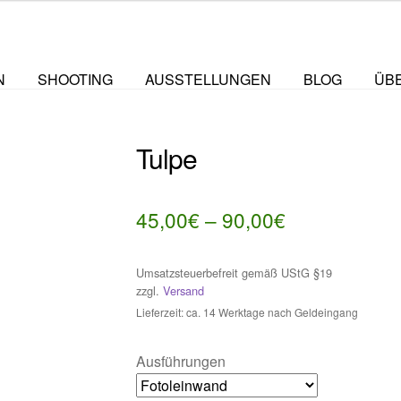
N
SHOOTING
AUSSTELLUNGEN
BLOG
ÜB
Tulpe
Preisspanne
45,00
€
–
90,00
€
45,00€
Umsatzsteuerbefreit gemäß UStG §19
bis
zzgl.
Versand
90,00€
Lieferzeit: ca. 14 Werktage nach Geldeingang
Ausführungen