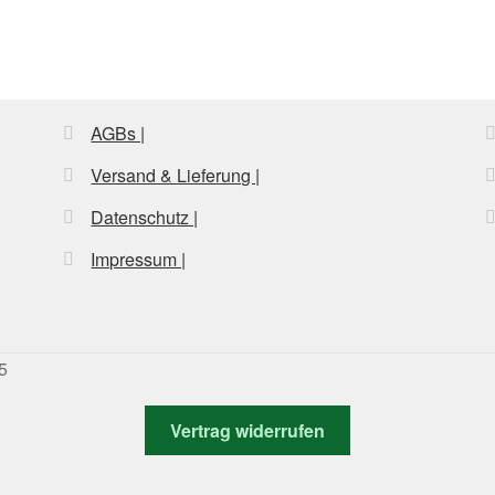
mehrere
Varianten
auf.
Die
Optionen
AGBs |
können
auf
Versand & Lieferung |
der
te
Produktseite
Datenschutz |
gewählt
werden
Impressum |
5
Vertrag widerrufen