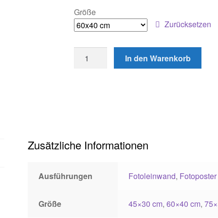
Größe
Zurücksetzen
Tulpe
In den Warenkorb
Menge
Zusätzliche Informationen
Ausführungen
Fotoleinwand
,
Fotoposter
Größe
45×30 cm
,
60×40 cm
,
75×