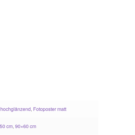
 hochglänzend
,
Fotoposter matt
50 cm
,
90×60 cm