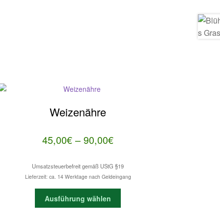
Weizenähre
Preisspanne:
45,00
€
–
90,00
€
45,00€
Umsatzsteuerbefreit gemäß UStG §19
bis
Lieferzeit: ca. 14 Werktage nach Geldeingang
90,00€
Dieses
Ausführung wählen
Produkt
weist