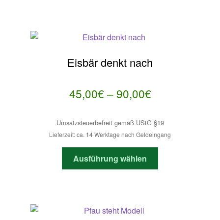
weist
mehrere
Varianten
auf.
Die
Eisbär denkt nach
Optionen
können
auf
Preisspanne:
45,00
€
–
90,00
€
der
45,00€
Produktseite
Umsatzsteuerbefreit gemäß UStG §19
bis
gewählt
Lieferzeit: ca. 14 Werktage nach Geldeingang
werden
90,00€
Dieses
Ausführung wählen
Produkt
weist
mehrere
Varianten
auf.