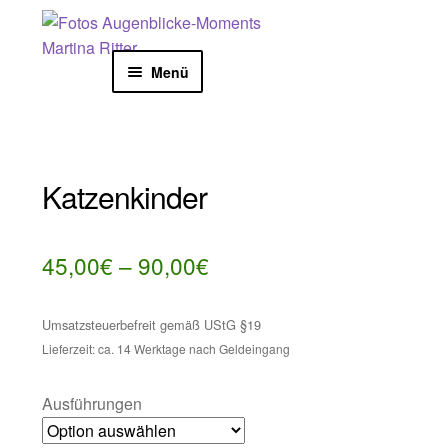
Zur
Zum
Start
STORE
TIERE
Katzenkinder
Navigation
Inhalt
springen
springen
Menü
NATURFOTOGRAFIE
KOLLEKTION
Katzenkinder
KALENDER
Preisspanne:
45,00
€
–
90,00
€
KARTEN
45,00€
Umsatzsteuerbefreit gemäß UStG §19
bis
SHOOTING
Lieferzeit: ca. 14 Werktage nach Geldeingang
90,00€
AUSSTELLUNGEN
Ausführungen
BLOG