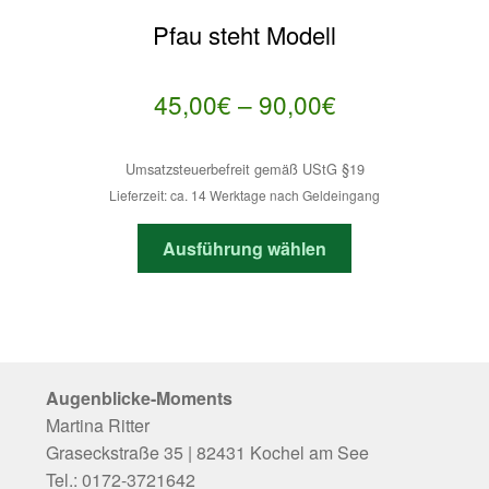
Die
Pfau steht Modell
Optionen
können
auf
Preisspanne:
45,00
€
–
90,00
€
der
45,00€
Produktseite
Umsatzsteuerbefreit gemäß UStG §19
bis
gewählt
Lieferzeit: ca. 14 Werktage nach Geldeingang
werden
90,00€
Dieses
Ausführung wählen
Produkt
weist
mehrere
Varianten
auf.
Augenblicke-Moments
Die
Martina Ritter
Optionen
Graseckstraße 35 | 82431 Kochel am See
können
Tel.: 0172-3721642
auf