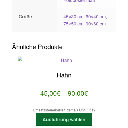
Fotoposter matt
Größe
45×30 cm
,
60×40 cm
,
75×50 cm
,
90×60 cm
Ähnliche Produkte
Hahn
Preisspanne:
45,00
€
–
90,00
€
45,00€
Umsatzsteuerbefreit gemäß UStG §19
bis
Dieses
Ausführung wählen
90,00€
Produkt