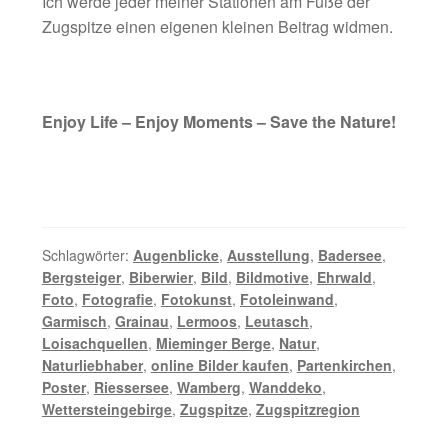
Ich werde jeder meiner Stationen am Fuße der
Zugspitze einen eigenen kleinen Beitrag widmen.
Enjoy Life – Enjoy Moments – Save the Nature!
Schlagwörter:
Augenblicke
,
Ausstellung
,
Badersee
,
Bergsteiger
,
Biberwier
,
Bild
,
Bildmotive
,
Ehrwald
,
Foto
,
Fotografie
,
Fotokunst
,
Fotoleinwand
,
Garmisch
,
Grainau
,
Lermoos
,
Leutasch
,
Loisachquellen
,
Mieminger Berge
,
Natur
,
Naturliebhaber
,
online Bilder kaufen
,
Partenkirchen
,
Poster
,
Riessersee
,
Wamberg
,
Wanddeko
,
Wettersteingebirge
,
Zugspitze
,
Zugspitzregion