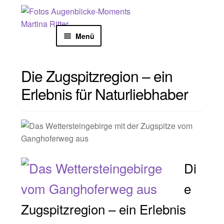
Zur
Zum
Start
Blog
Die Zugspitzregion – ein Erlebnis für
Navigation
Inhalt
Naturliebhaber
springen
springen
Menü
NATURFOTOGRAFIE
Die Zugspitzregion – ein
KOLLEKTION
Erlebnis für Naturliebhaber
KALENDER
KARTEN
Di
SHOOTING
e
AUSSTELLUNGEN
Zugspitzregion – ein Erlebnis
BLOG