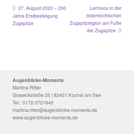
Beitragsnavigation
Vorheriger
Nächster
27. August 2020 – 200
Lermoos in der
Beitrag:
Beitrag:
österreichischen
Jahre Erstbesteigung
Zugspitzregion am Fuße
Zugspitze
der Zugspitze
Augenblicke-Moments
Martina Ritter
Graseckstraße 35 | 82431 Kochel am See
Tel.: 0172-3721642
martina.ritter@augenblicke-moments.de
www.augenblicke-moments.de